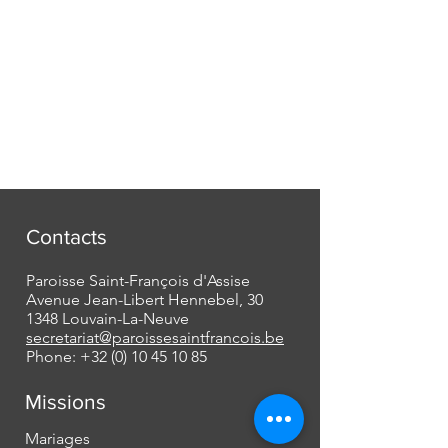
Contacts
Paroisse Saint-François d'Assise
Avenue Jean-Libert Hennebel, 30
1348 Louvain-La-Neuve
secretariat@paroissesaintfrancois.be
Phone:
+32 (0) 10 45 10 85
Missions
Mariages