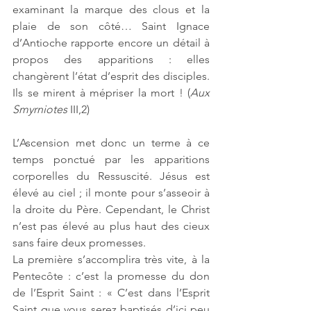
examinant la marque des clous et la 
plaie de son côté… Saint Ignace 
d’Antioche rapporte encore un détail à 
propos des apparitions : elles 
changèrent l’état d’esprit des disciples. 
Ils se mirent à mépriser la mort ! (
Aux 
Smyrniotes
 III,2)
L’Ascension met donc un terme à ce 
temps ponctué par les apparitions 
corporelles du Ressuscité. Jésus est 
élevé au ciel ; il monte pour s’asseoir à 
la droite du Père. Cependant, le Christ 
n’est pas élevé au plus haut des cieux 
sans faire deux promesses.
La première s’accomplira très vite, à la 
Pentecôte : c’est la promesse du don 
de l’Esprit Saint : « C’est dans l’Esprit 
Saint que vous serez baptisés d’ici peu 