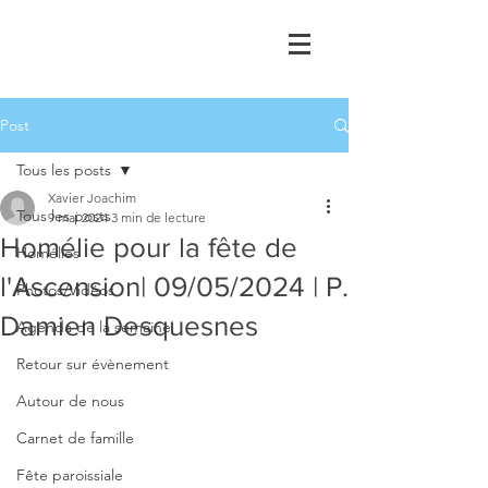
Post
Tous les posts
Xavier Joachim
Tous les posts
9 mai 2024
3 min de lecture
Homélie pour la fête de
Homélies
l'Ascension| 09/05/2024 | P.
Photos/Vidéos
Damien Desquesnes
Agenda de la semaine
Retour sur évènement
Autour de nous
Carnet de famille
Fête paroissiale