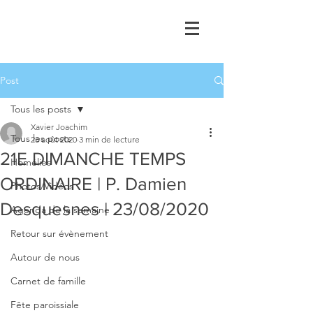
Post
Tous les posts
Xavier Joachim
Tous les posts
23 août 2020
3 min de lecture
21E DIMANCHE TEMPS
Homélies
ORDINAIRE | P. Damien
Photos/Vidéos
Desquesnes | 23/08/2020
Agenda de la semaine
Retour sur évènement
Autour de nous
Carnet de famille
Fête paroissiale