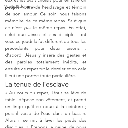
eux et les avait choisis pour en faire un 
Venite Adoremus
peuple libéré de l’esclavage et témoin 
de son amour. Ce soir, nous faisons 
mémoire de ce même repas. Sauf que 
ce n’est 
pas
 le même repas. En effet, 
celui que Jésus et ses disciples ont 
vécu ce jeudi-là fut différent de tous les 
précédents, pour deux raisons : 
d’abord, Jésus y inséra des gestes et 
des paroles totalement inédits, et 
ensuite ce repas fut le dernier et en cela 
il eut une portée toute particulière.
La tenue de l'esclave
« Au cours du repas, Jésus se lève de 
table, dépose son vêtement, et prend 
un linge qu’il se noue à la ceinture ; 
puis il verse de l’eau dans un bassin. 
Alors il se mit à laver les pieds des 
disciples. » Prenons la peine de nous 