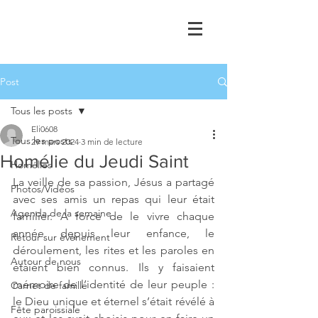
Post
Tous les posts
Eli0608
Tous les posts
29 mars 2024
3 min de lecture
Homélie du Jeudi Saint
Homélies
La veille de sa passion, Jésus a partagé 
Photos/Vidéos
avec ses amis un repas qui leur était 
Agenda de la semaine
familier. A force de le vivre chaque 
année depuis leur enfance, le 
Retour sur évènement
déroulement, les rites et les paroles en 
Autour de nous
étaient bien connus. Ils y faisaient 
mémoire de l’identité de leur peuple : 
Carnet de famille
le Dieu unique et éternel s’était révélé à 
Fête paroissiale